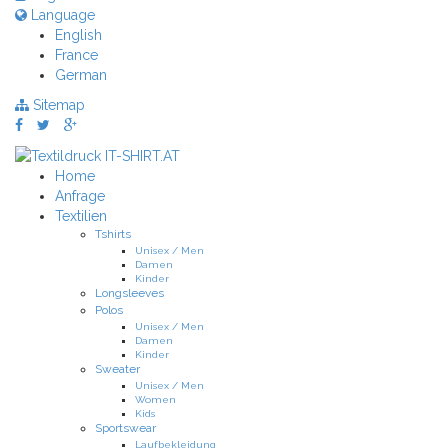
Language
English
France
German
Sitemap
Home
Anfrage
Textilien
Tshirts
Unisex / Men
Damen
Kinder
Longsleeves
Polos
Unisex / Men
Damen
Kinder
Sweater
Unisex / Men
Women
Kids
Sportswear
Laufbekleidung