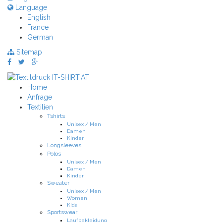
Language
English
France
German
Sitemap
Home
Anfrage
Textilien
Tshirts
Unisex / Men
Damen
Kinder
Longsleeves
Polos
Unisex / Men
Damen
Kinder
Sweater
Unisex / Men
Women
Kids
Sportswear
Laufbekleidung