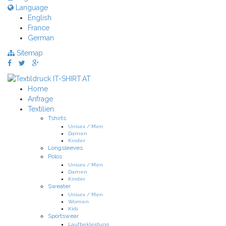
Language
English
France
German
Sitemap
Home
Anfrage
Textilien
Tshirts
Unisex / Men
Damen
Kinder
Longsleeves
Polos
Unisex / Men
Damen
Kinder
Sweater
Unisex / Men
Women
Kids
Sportswear
Laufbekleidung