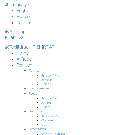
Language
English
France
German
Sitemap
Home
Anfrage
Textilien
Tshirts
Unisex / Men
Damen
Kinder
Longsleeves
Polos
Unisex / Men
Damen
Kinder
Sweater
Unisex / Men
Women
Kids
Sportswear
Laufbekleidung